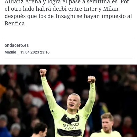
Allianz Arena y logra el pase a semifinales. Por
La rosa de los vientos
Caso
Extremadura
Virales
el otro lado habrá derbi entre Inter y Milan
después que los de Inzaghi se hayan impuesto al
Gente viajera
Retornados
Galicia
Televisión
Benfica
Como el perro y el gat
Equipo de investigaci
La Rioja
Elecciones
Operación Viuda Negr
Navarra
ondacero.es
País Vasco
Madrid
|
19.04.2023 23:16