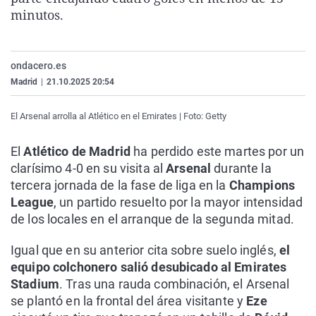
La rosa de los vientos
Caso
Extremadura
Virales
minutos.
Gente viajera
Retornados
Galicia
Televisión
Como el perro y el gat
Equipo de investigaci
La Rioja
Elecciones
ondacero.es
Madrid
|
21.10.2025 20:54
Operación Viuda Negr
Navarra
País Vasco
El Arsenal arrolla al Atlético en el Emirates | Foto: Getty
El
Atlético de Madrid
ha perdido este martes por un
clarísimo 4-0 en su visita al
Arsenal
durante la
tercera jornada de la fase de liga en la
Champions
League
, un partido resuelto por la mayor intensidad
de los locales en el arranque de la segunda mitad.
Igual que en su anterior cita sobre suelo inglés,
el
equipo colchonero salió desubicado al Emirates
Stadium
. Tras una rauda combinación, el Arsenal
se plantó en la frontal del área visitante y
Eze