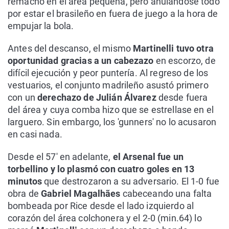
remachó en el área pequeña, pero anulándose todo
por estar el brasileño en fuera de juego a la hora de
empujar la bola.
Antes del descanso, el mismo
Martinelli tuvo otra
oportunidad gracias a un cabezazo
en escorzo, de
difícil ejecución y peor puntería. Al regreso de los
vestuarios, el conjunto madrileño asustó primero
con un
derechazo de Julián Álvarez
desde fuera
del área y cuya comba hizo que se estrellase en el
larguero. Sin embargo, los 'gunners' no lo acusaron
en casi nada.
Desde el 57' en adelante,
el Arsenal fue un
torbellino y lo plasmó con cuatro goles en 13
minutos
que destrozaron a su adversario. El 1-0 fue
obra de
Gabriel Magalhães
cabeceando una falta
bombeada por Rice desde el lado izquierdo al
corazón del área colchonera y el 2-0 (min.64) lo