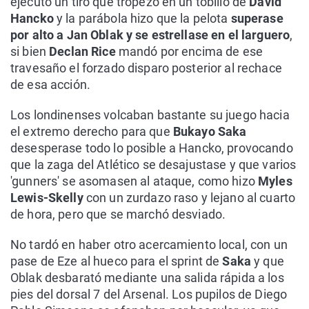
ejecutó un tiro que tropezó en un tobillo de
Dávid
Hancko
y la parábola hizo que la pelota
superase
por alto a Jan Oblak
y se estrellase en el larguero
,
si bien
Declan Rice
mandó por encima de ese
travesaño el forzado disparo posterior al rechace
de esa acción.
Los londinenses volcaban bastante su juego hacia
el extremo derecho para que
Bukayo Saka
desesperase todo lo posible a Hancko, provocando
que la zaga del Atlético se desajustase y que varios
'gunners' se asomasen al ataque, como hizo
Myles
Lewis-Skelly
con un zurdazo raso y lejano al cuarto
de hora, pero que se marchó desviado.
No tardó en haber otro acercamiento local, con un
pase de Eze al hueco para el sprint de
Saka
y que
Oblak desbarató mediante una salida rápida a los
pies del dorsal 7 del Arsenal. Los pupilos de Diego