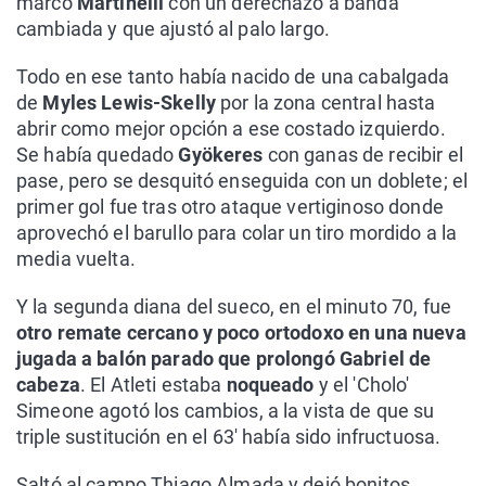
marcó
Martinelli
con un derechazo a banda
cambiada y que ajustó al palo largo.
Todo en ese tanto había nacido de una cabalgada
de
Myles Lewis-Skelly
por la zona central hasta
abrir como mejor opción a ese costado izquierdo.
Se había quedado
Gyökeres
con ganas de recibir el
pase, pero se desquitó enseguida con un doblete; el
primer gol fue tras otro ataque vertiginoso donde
aprovechó el barullo para colar un tiro mordido a la
media vuelta.
Y la segunda diana del sueco, en el minuto 70, fue
otro remate cercano y poco ortodoxo en una nueva
jugada a balón parado que prolongó Gabriel de
cabeza
. El Atleti estaba
noqueado
y el 'Cholo'
Simeone agotó los cambios, a la vista de que su
triple sustitución en el 63' había sido infructuosa.
Saltó al campo Thiago Almada y dejó bonitos