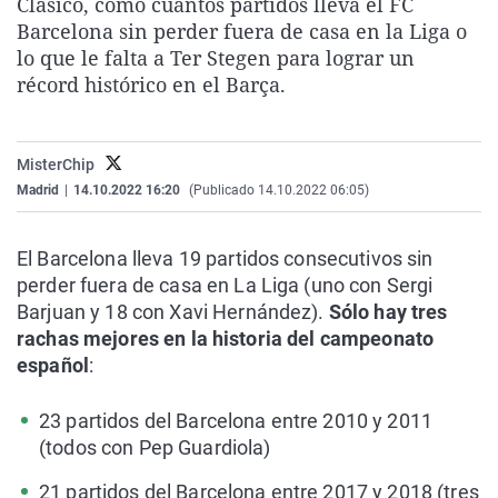
Clásico, como cuántos partidos lleva el FC
La rosa de los vientos
Caso
Extremadura
Virales
Barcelona sin perder fuera de casa en la Liga o
lo que le falta a Ter Stegen para lograr un
Gente viajera
Retornados
Galicia
Televisión
récord histórico en el Barça.
Como el perro y el gat
Equipo de investigaci
La Rioja
Elecciones
Operación Viuda Negr
Navarra
MisterChip
País Vasco
Madrid
|
14.10.2022 16:20
(Publicado 14.10.2022 06:05)
El Barcelona lleva 19 partidos consecutivos sin
perder fuera de casa en La Liga (uno con Sergi
Barjuan y 18 con Xavi Hernández).
Sólo hay tres
rachas mejores en la historia del campeonato
español
:
23 partidos del Barcelona entre 2010 y 2011
(todos con Pep Guardiola)
21 partidos del Barcelona entre 2017 y 2018 (tres