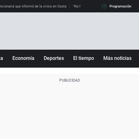
uncionaria que informó de la crisis en Ceuta
"No hay mafias, que no nos engañen": exper
Programación
ña
Economía
Deportes
El tiempo
Más noticias
Fútbol
Sociedad
Baloncesto
Mundo
Tenis
Salud
Motor
Cultura
Ciencia y Tecnología
adrid
Gastronomía
nciana
Medio ambiente