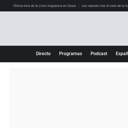
Última hora de la crisis migratoria en Ceuta
Las razones tras el cese de la f
Directo
Programas
Podcast
Espa
Más de uno
Los Perseguidos
Andalucía
Por fin
Malas decisiones
Aragón
Julia en la onda
Expedientes del más allá
Baleares
La brújula
El viaje del Guernica
Cantabria
Radioestadio
Invisibles
Cataluña
Radioestadio noche
Prohibido morirse
Comunidad de M
El colegio invisible
Esto no ha pasado
Comunitat Vale