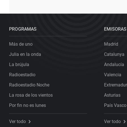
PROGRAMAS
EMISORAS
Más de uno
Madrid
Julia en la onda
Catalunya
La brújula
Andalucía
Radioestadio
Valencia
Radioestadio Noche
Extremadu
La rosa de los vientos
Asturias
Por fin no es lunes
País Vasco
Ver todo
Ver todo