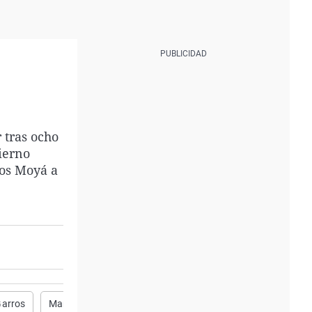
 tras ocho
ierno
los Moyá a
Garros
Manchester United
Giro de Italia
Tenis
Bilbao