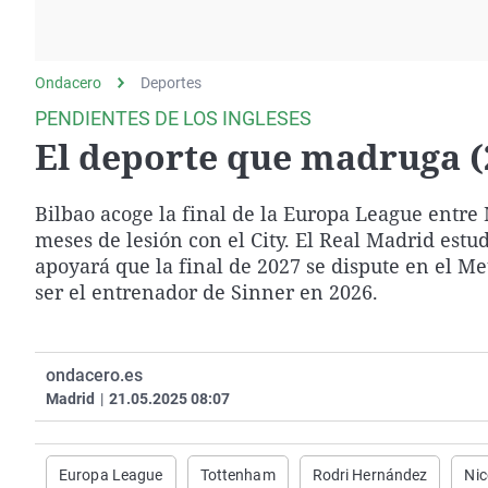
La rosa de los vientos
Caso
Extremadura
Gente viajera
Retornados
Galicia
Ondacero
Deportes
Como el perro y el
Equipo de investigación
La Rioja
gato
PENDIENTES DE LOS INGLESES
Operación Viuda
Navarra
El deporte que madruga (
Negra
País Vasco
Bilbao acoge la final de la Europa League entre
meses de lesión con el City. El Real Madrid estu
apoyará que la final de 2027 se dispute en el Me
ser el entrenador de Sinner en 2026.
ondacero.es
Madrid
|
21.05.2025 08:07
Europa League
Tottenham
Rodri Hernández
Nic