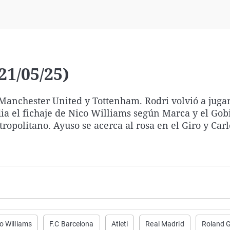
Virales
Televisión
Elecciones
21/05/25)
 Manchester United y Tottenham. Rodri volvió a jugar
dia el fichaje de Nico Williams según Marca y el Gob
tropolitano. Ayuso se acerca al rosa en el Giro y Car
o Williams
F.C Barcelona
Atleti
Real Madrid
Roland 