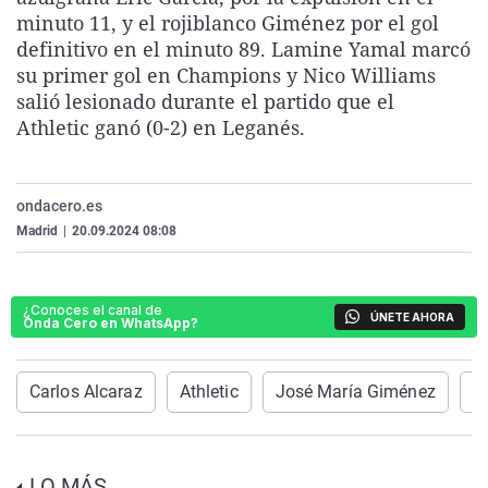
La rosa de los vientos
Caso
Extremadura
Virales
minuto 11, y el rojiblanco Giménez por el gol
definitivo en el minuto 89. Lamine Yamal marcó
Gente viajera
Retornados
Galicia
Televisión
su primer gol en Champions y Nico Williams
Como el perro y el gat
Equipo de investigaci
La Rioja
Elecciones
salió lesionado durante el partido que el
Athletic ganó (0-2) en Leganés.
Operación Viuda Negr
Navarra
País Vasco
ondacero.es
Madrid
|
20.09.2024 08:08
¿Conoces el canal de
ÚNETE AHORA
Onda Cero en WhatsApp?
Carlos Alcaraz
Athletic
José María Giménez
L
LO MÁS