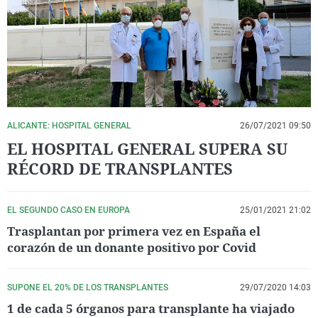
La rosa de los vientos
Caso
Extremadura
Virales
Gente viajera
Retornados
Galicia
Televisión
Como el perro y el gat
Equipo de investigaci
La Rioja
Elecciones
Operación Viuda Negr
Navarra
País Vasco
ALICANTE: HOSPITAL GENERAL
26/07/2021 09:50
EL HOSPITAL GENERAL SUPERA SU
RÉCORD DE TRANSPLANTES
EL SEGUNDO CASO EN EUROPA
25/01/2021 21:02
Trasplantan por primera vez en España el
corazón de un donante positivo por Covid
SUPONE EL 20% DE LOS TRANSPLANTES
29/07/2020 14:03
1 de cada 5 órganos para transplante ha viajado