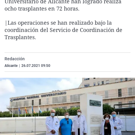
Universitario de Alicante han logrado realiza
La rosa de los vientos
Caso
Extremadura
Virales
ocho trasplantes en 72 horas.
Gente viajera
Retornados
Galicia
Televisión
|Las operaciones se han realizado bajo la
Como el perro y el gat
Equipo de investigaci
La Rioja
Elecciones
coordinación del Servicio de Coordinación de
Trasplantes.
Operación Viuda Negr
Navarra
País Vasco
Redacción
Alicante
|
26.07.2021 09:50