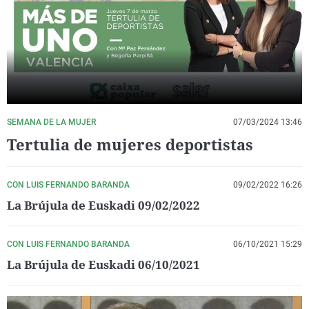
La rosa de los vientos
Caso
Extremadura
Virales
Gente viajera
Retornados
Galicia
Televisión
Como el perro y el gat
Equipo de investigaci
La Rioja
Elecciones
Operación Viuda Negr
Navarra
País Vasco
SEMANA DE LA MUJER
07/03/2024 13:46
Tertulia de mujeres deportistas
CON LUIS FERNANDO BARANDA
09/02/2022 16:26
La Brújula de Euskadi 09/02/2022
CON LUIS FERNANDO BARANDA
06/10/2021 15:29
La Brújula de Euskadi 06/10/2021