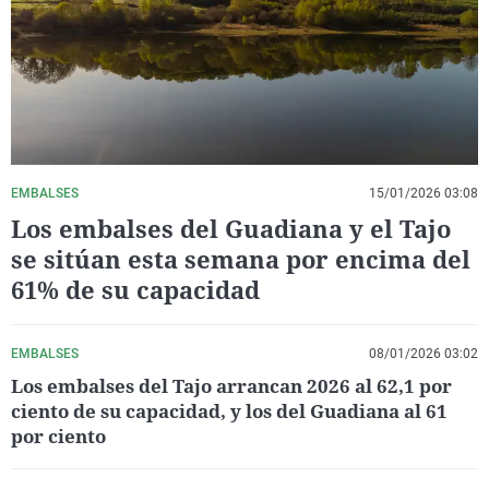
La rosa de los vientos
Caso
Extremadura
Virales
Gente viajera
Retornados
Galicia
Televisión
Como el perro y el gat
Equipo de investigaci
La Rioja
Elecciones
Operación Viuda Negr
Navarra
País Vasco
EMBALSES
15/01/2026 03:08
Los embalses del Guadiana y el Tajo
se sitúan esta semana por encima del
61% de su capacidad
EMBALSES
08/01/2026 03:02
Los embalses del Tajo arrancan 2026 al 62,1 por
ciento de su capacidad, y los del Guadiana al 61
por ciento