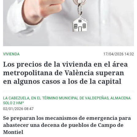
La rosa de los vientos
Caso
Extremadura
Virales
Gente viajera
Retornados
Galicia
Televisión
Como el perro y el gat
Equipo de investigaci
La Rioja
Elecciones
Operación Viuda Negr
Navarra
País Vasco
VIVIENDA
17/04/2026 14:32
Los precios de la vivienda en el área
metropolitana de València superan
en algunos casos a los de la capital
LA CABEZUELA, EN EL TÉRMINO MUNICIPAL DE VALDEPEÑAS, ALMACENA
SOLO 2 HM³
02/01/2026 08:47
Se preparan los mecanismos de emergencia para
abastecer una decena de pueblos de Campo de
Montiel