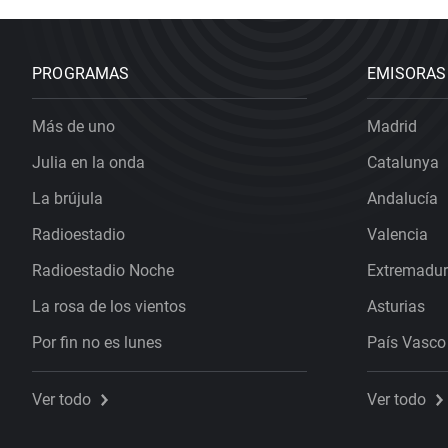
PROGRAMAS
EMISORAS
Más de uno
Madrid
Julia en la onda
Catalunya
La brújula
Andalucía
Radioestadio
Valencia
Radioestadio Noche
Extremadu
La rosa de los vientos
Asturias
Por fin no es lunes
País Vasco
Ver todo
Ver todo