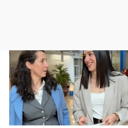
La rosa de los vientos
Caso
Extremadura
Gente viajera
Retornados
Galicia
Como el perro y el
Equipo de investigación
La Rioja
gato
Operación Viuda
Navarra
Negra
País Vasco