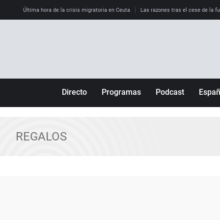
Última hora de la crisis migratoria en Ceuta
Las razones tras el cese de la f
Directo
Programas
Podcast
Espa
Más de uno
Los Perseguidos
Andalucía
Por fin
Malas decisiones
Aragón
REGALOS
Julia en la onda
Expedientes del más allá
Baleares
La brújula
El viaje del Guernica
Cantabria
Radioestadio
Invisibles
Cataluña
Radioestadio noche
Prohibido morirse
Comunidad de M
El colegio invisible
Esto no ha pasado
Comunitat Vale