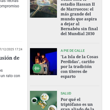
stas fechas
estadio Hassan II
 compromiso
de Marruecos: el
más grande del
mundo que aspira
a dejar al
Bernabéu sin final
del Mundial 2030
7/12/2025 17:24
A PIE DE CALLE
'La Isla de la Cosas
usión de
Perdidas', cariño
por la tradición
os
con títeres de
 un rato con
esparto
SALUD
Por qué el
triptófano es un
gran aliado de la