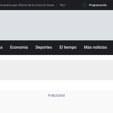
uncionaria que informó de la crisis en Ceuta
"No hay mafias, que no nos engañen": exper
Programación
ña
Economía
Deportes
El tiempo
Más noticias
Fútbol
Sociedad
Baloncesto
Mundo
Tenis
Salud
Motor
Cultura
Ciencia y Tecnología
adrid
Gastronomía
nciana
Medio ambiente