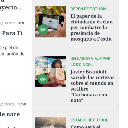
rayecto
DEPÈN DE TOTHOM
El paper de la
ciutadania és clau
9/12/2025 10:01
per combatre la
 Para Ti
presència de
mosquits a l'estiu
e piel de
 un jamón de
UN LARGO VIAJE POR
LOS CINCO
CONTINENTES
Javier Brandoli
sacude las certezas
sobre el mundo en
su libro
"Carbonara con
nata"
8/12/2025 15:58
de nace
ESTADIO DE FÚTBOL
Como será el