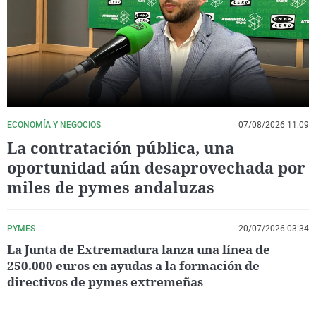
La rosa de los vientos
Caso
Extremadura
Virales
Gente viajera
Retornados
Galicia
Televisión
Como el perro y el gat
Equipo de investigaci
La Rioja
Elecciones
Operación Viuda Negr
Navarra
País Vasco
ECONOMÍA Y NEGOCIOS
07/08/2026 11:09
La contratación pública, una
oportunidad aún desaprovechada por
miles de pymes andaluzas
PYMES
20/07/2026 03:34
La Junta de Extremadura lanza una línea de
250.000 euros en ayudas a la formación de
directivos de pymes extremeñas