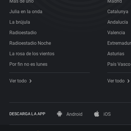
Más de uno
Madrid
Julia en la onda
Catalunya
La brújula
Andalucía
Radioestadio
Valencia
Radioestadio Noche
Extremadu
La rosa de los vientos
Asturias
Por fin no es lunes
País Vasco
Ver todo
Ver todo
DESCARGA LA APP
Android
iOS