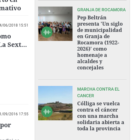
rmativo
GRANJA DE ROCAMORA
Pep Beltrán
presenta 'Un siglo
4/06/2018 15:51
de municipalidad
como
en Granja de
Rocamora (1922-
La Sexta
2026)' como
homenaje a
alcaldes y
concejales
MARCHA CONTRA EL
CANCER
Cólliga se vuelca
contra el cáncer
1/09/2016 17:55
con una marcha
solidaria abierta a
 por
toda la provincia