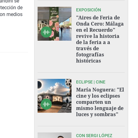
randini
se
otección de
EXPOSICIÓN
aron medios
"Aires de Feria de
Onda Cero: Málaga
en el Recuerdo"
revive la historia
de la feria a a
través de
fotografías
históricas
ECLIPSE | CINE
María Noguera: "El
cine y los eclipses
comparten un
mismo lenguaje de
luces y sombras"
CON SERGI LÓPEZ