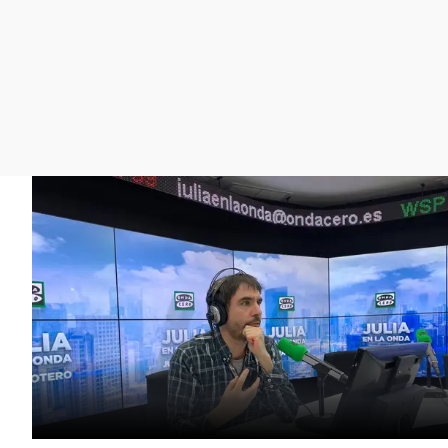
La rosa de los vientos
Caso
Extremadura
Gente viajera
Retornados
Galicia
Como el perro y el
Equipo de investigación
La Rioja
gato
Operación Viuda
Navarra
Negra
País Vasco