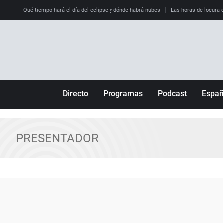
Qué tiempo hará el día del eclipse y dónde habrá nubes
Las horas de locura qu
Directo
Programas
Podcast
Espa
Más de uno
Los Perseguidos
Andalucía
Por fin
Malas decisiones
Aragón
PRESENTADOR
Julia en la onda
Expedientes del más allá
Baleares
La brújula
El viaje del Guernica
Cantabria
Radioestadio
Invisibles
Cataluña
Radioestadio noche
Prohibido morirse
Comunidad de M
El colegio invisible
Esto no ha pasado
Comunitat Vale