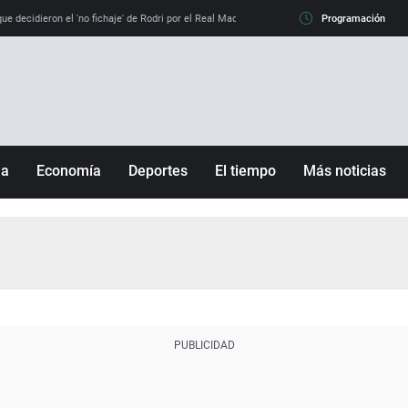
e decidieron el 'no fichaje' de Rodri por el Real Madrid y su 'sí' al Barça
Programación
La llamada de
ña
Economía
Deportes
El tiempo
Más noticias
Fútbol
Sociedad
Baloncesto
Mundo
Tenis
Salud
Motor
Cultura
Ciencia y Tecnología
adrid
Gastronomía
nciana
Medio ambiente