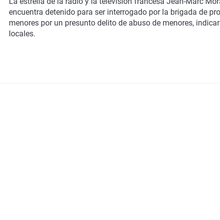
La
estrella de la radio y la televisión francesa Jean-Marc Mo
encuentra detenido para ser interrogado por la brigada de pr
menores por un
presunto delito de abuso de menores
, indic
locales.