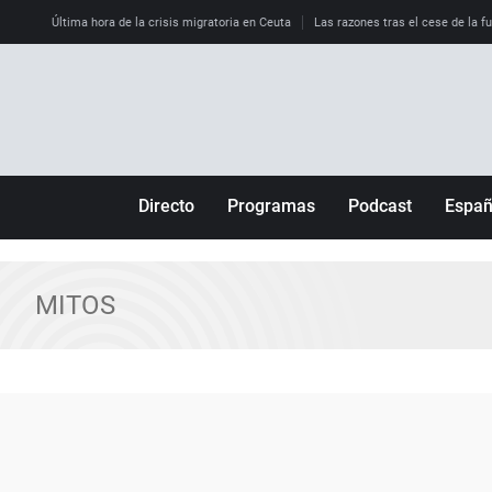
Última hora de la crisis migratoria en Ceuta
Las razones tras el cese de la f
Directo
Programas
Podcast
Espa
Más de uno
Los Perseguidos
Andalucía
Por fin
Malas decisiones
Aragón
MITOS
Julia en la onda
Expedientes del más allá
Baleares
La brújula
El viaje del Guernica
Cantabria
Radioestadio
Invisibles
Cataluña
Radioestadio noche
Prohibido morirse
Comunidad de M
El colegio invisible
Esto no ha pasado
Comunitat Vale