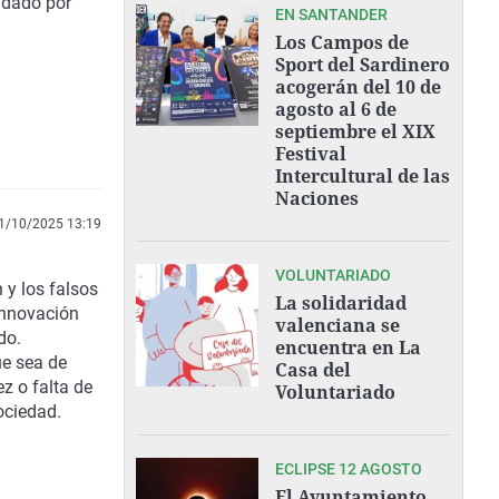
 dado por
EN SANTANDER
Los Campos de
Sport del Sardinero
acogerán del 10 de
agosto al 6 de
septiembre el XIX
Festival
Intercultural de las
Naciones
1/10/2025 13:19
VOLUNTARIADO
 y los falsos
La solidaridad
 Innovación
valenciana se
do.
encuentra en La
e sea de
Casa del
z o falta de
Voluntariado
ociedad.
ECLIPSE 12 AGOSTO
El Ayuntamiento