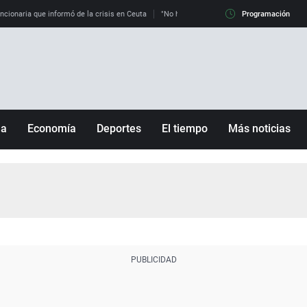
uncionaria que informó de la crisis en Ceuta
"No hay mafias, que no nos engañen": exper
Programación
ña
Economía
Deportes
El tiempo
Más noticias
Fútbol
Sociedad
Baloncesto
Mundo
Tenis
Salud
Motor
Cultura
Ciencia y Tecnología
adrid
Gastronomía
nciana
Medio ambiente