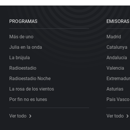
PROGRAMAS
EMISORAS
Más de uno
Madrid
Julia en la onda
Catalunya
La brújula
Andalucía
Radioestadio
Valencia
Radioestadio Noche
Extremadu
La rosa de los vientos
Asturias
Por fin no es lunes
País Vasco
Ver todo
Ver todo