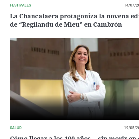
FESTIVALES
14/07/2
La Chancalaera protagoniza la novena ed
de “Regilandu de Mieu” en Cambrón
SALUD
19/05/2
Cómo llegar a los 100 años... sin morir en 