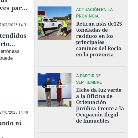
aves para
ACTUACIÓN EN LA
PROVINCIA
Retiran más de125
7/03/2026 14:01
toneladas de
tendidos
residuos en los
principales
arlo
caminos del Rocío
 erróneas
en la provincia
 puede
A PARTIR DE
SEPTIEMBRE
Elche da luz verde
a la Oficina de
Orientación
Jurídica Frente a la
8/10/2025 14:40
Ocupación Ilegal
de Inmuebles
undo ni