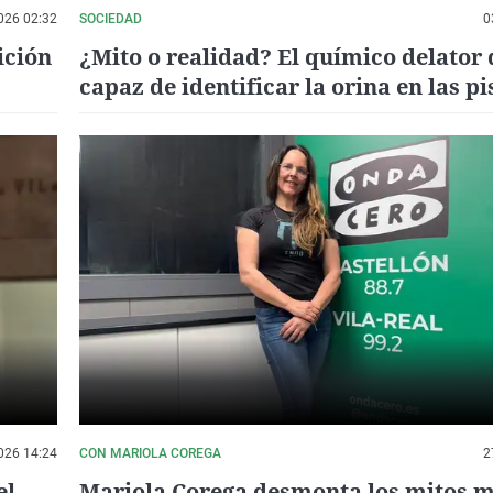
026 02:32
SOCIEDAD
0
ición
¿Mito o realidad? El químico delator 
capaz de identificar la orina en las pi
026 14:24
CON MARIOLA COREGA
2
el
Mariola Corega desmonta los mitos 