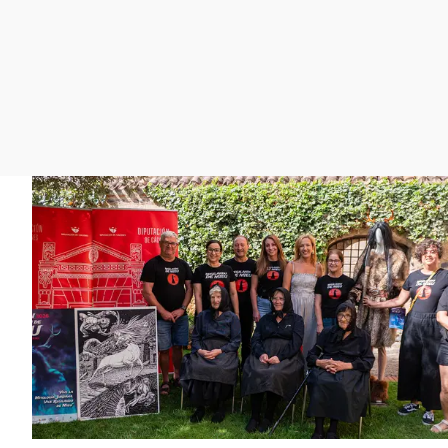
La rosa de los vientos
Caso
Extremadura
Gente viajera
Retornados
Galicia
Como el perro y el
Equipo de investigación
La Rioja
gato
Operación Viuda
Navarra
Negra
País Vasco