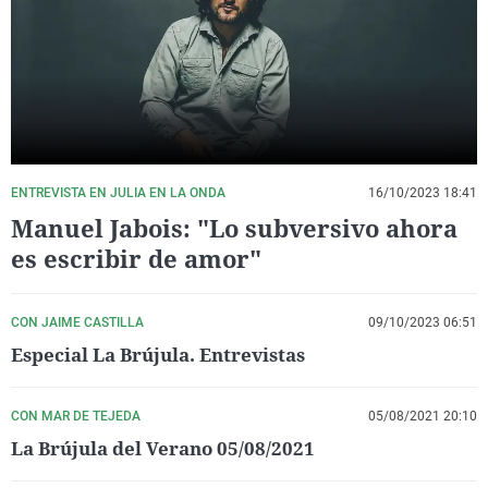
La rosa de los vientos
Caso
Extremadura
Virales
Gente viajera
Retornados
Galicia
Televisión
Como el perro y el gat
Equipo de investigaci
La Rioja
Elecciones
Operación Viuda Negr
Navarra
País Vasco
ENTREVISTA EN JULIA EN LA ONDA
16/10/2023 18:41
Manuel Jabois: "Lo subversivo ahora
es escribir de amor"
CON JAIME CASTILLA
09/10/2023 06:51
Especial La Brújula. Entrevistas
CON MAR DE TEJEDA
05/08/2021 20:10
La Brújula del Verano 05/08/2021