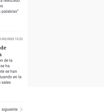
a realizado
os
s palabras”
1/02/2022 12:22
 de
a
ón de la
 se ha
nte se han
ctuando en la
 sales
siguiente