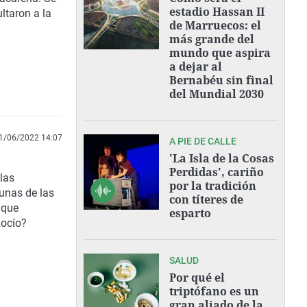
estadio Hassan II
ltaron a la
de Marruecos: el
más grande del
mundo que aspira
a dejar al
Bernabéu sin final
del Mundial 2030
1/06/2022 14:07
A PIE DE CALLE
'La Isla de la Cosas
Perdidas', cariño
las
por la tradición
gunas de las
con títeres de
 que
esparto
Rocío?
SALUD
Por qué el
triptófano es un
gran aliado de la