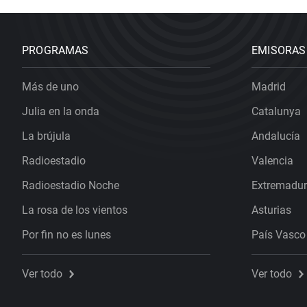
PROGRAMAS
EMISORAS
Más de uno
Madrid
Julia en la onda
Catalunya
La brújula
Andalucía
Radioestadio
Valencia
Radioestadio Noche
Extremadu
La rosa de los vientos
Asturias
Por fin no es lunes
País Vasco
Ver todo
Ver todo