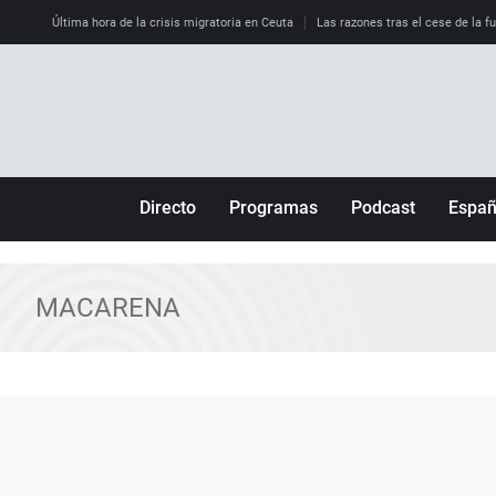
Última hora de la crisis migratoria en Ceuta
Las razones tras el cese de la f
Directo
Programas
Podcast
Espa
Más de uno
Los Perseguidos
Andalucía
Por fin
Malas decisiones
Aragón
MACARENA
Julia en la onda
Expedientes del más allá
Baleares
La brújula
El viaje del Guernica
Cantabria
Radioestadio
Invisibles
Cataluña
Radioestadio noche
Prohibido morirse
Comunidad de M
El colegio invisible
Esto no ha pasado
Comunitat Vale