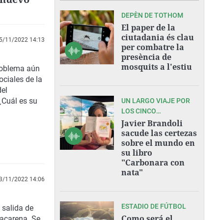
DEPÈN DE TOTHOM
El paper de la
ciutadania és clau
5/11/2022 14:13
per combatre la
presència de
mosquits a l'estiu
roblema aún
ociales de la
del
¿Cuál es su
UN LARGO VIAJE POR
LOS CINCO
CONTINENTES
Javier Brandoli
sacude las certezas
sobre el mundo en
su libro
"Carbonara con
nata"
3/11/2022 14:06
ESTADIO DE FÚTBOL
salida de
Como será el
Macarena. Se