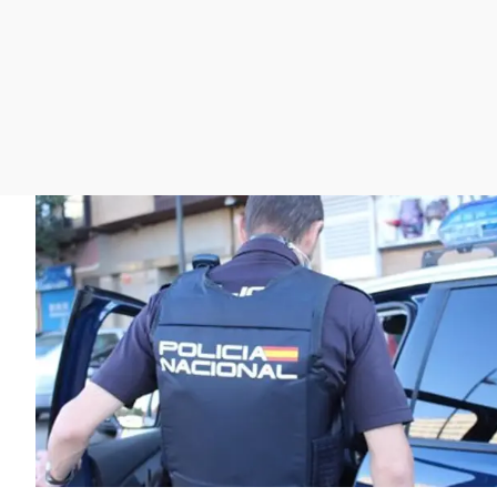
La rosa de los vientos
Caso
Extremadura
Gente viajera
Retornados
Galicia
Como el perro y el
Equipo de investigación
La Rioja
gato
Operación Viuda
Navarra
Negra
País Vasco