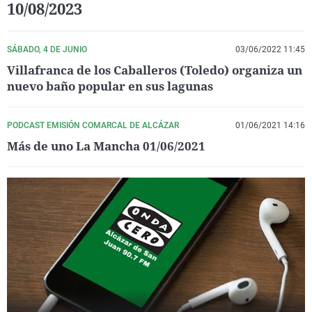
10/08/2023
La rosa de los vientos
Caso
Extremadura
Virales
Gente viajera
Retornados
Galicia
Televisión
SÁBADO, 4 DE JUNIO
03/06/2022 11:45
Como el perro y el gat
Equipo de investigaci
La Rioja
Elecciones
Villafranca de los Caballeros (Toledo) organiza un
nuevo baño popular en sus lagunas
Operación Viuda Negr
Navarra
País Vasco
PODCAST EMISIÓN COMARCAL DE ALCÁZAR
01/06/2021 14:16
Más de uno La Mancha 01/06/2021