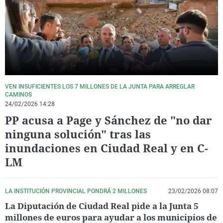
La rosa de los vientos
Caso
Extremadura
Virales
Gente viajera
Retornados
Galicia
Televisión
Como el perro y el gat
Equipo de investigaci
La Rioja
Elecciones
Operación Viuda Negr
Navarra
País Vasco
VEN INSUFICIENTES LOS 7 MILLONES DE LA JUNTA PARA ARREGLAR
CAMINOS
24/02/2026 14:28
PP acusa a Page y Sánchez de "no dar
ninguna solución" tras las
inundaciones en Ciudad Real y en C-
LM
LA INSTITUCIÓN PROVINCIAL PONDRÁ 2 MILLONES
23/02/2026 08:07
La Diputación de Ciudad Real pide a la Junta 5
millones de euros para ayudar a los municipios de