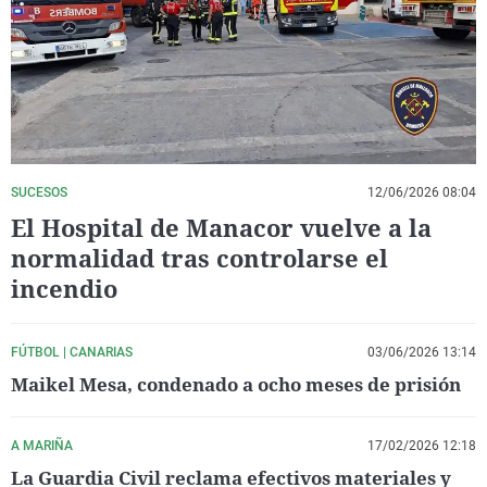
La rosa de los vientos
Caso
Extremadura
Virales
Gente viajera
Retornados
Galicia
Televisión
Como el perro y el gat
Equipo de investigaci
La Rioja
Elecciones
Operación Viuda Negr
Navarra
País Vasco
SUCESOS
12/06/2026 08:04
El Hospital de Manacor vuelve a la
normalidad tras controlarse el
incendio
FÚTBOL | CANARIAS
03/06/2026 13:14
Maikel Mesa, condenado a ocho meses de prisión
A MARIÑA
17/02/2026 12:18
La Guardia Civil reclama efectivos materiales y