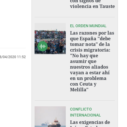
con signos de
violencia en Tauste
EL ORDEN MUNDIAL
Las razones por las
que España "debe
tomar nota" de la
crisis migratoria:
"No hay que
8/04/2020 11:52
asumir que
nuestros aliados
vayan a estar ahí
en un problema
con Ceuta y
Melilla"
CONFLICTO
INTERNACIONAL
Las exigencias de