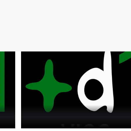
Virales
Televisión
Elecciones