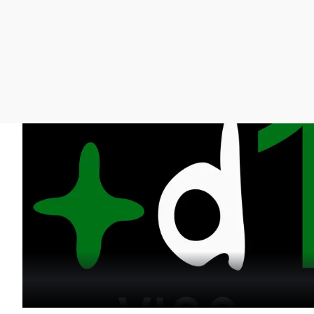
La rosa de los vientos
Caso
Extremadura
Gente viajera
Retornados
Galicia
Como el perro y el
Equipo de investigación
La Rioja
gato
Operación Viuda
Navarra
Negra
País Vasco