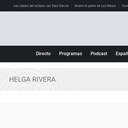
Las claves del eclipse con Sara García
Muere el padre de Leo Messi
Cont
Directo
Programas
Podcast
Espa
Más de uno
Los Perseguidos
Andalucía
Por fin
Malas decisiones
Aragón
HELGA RIVERA
Julia en la onda
Expedientes del más allá
Baleares
La brújula
El viaje del Guernica
Cantabria
Radioestadio
Invisibles
Cataluña
Radioestadio noche
Prohibido morirse
Comunidad de M
El colegio invisible
Esto no ha pasado
Comunitat Vale