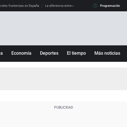
roles fronterizos en España
La diferencia entre observar el eclipse al 99% y al 100%
Programación
ña
Economía
Deportes
El tiempo
Más noticias
Fútbol
Sociedad
Baloncesto
Mundo
Tenis
Salud
Motor
Cultura
Ciencia y Tecnología
adrid
Gastronomía
nciana
Medio ambiente