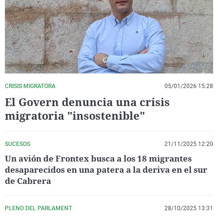
La rosa de los vientos
Caso
Extremadura
Virales
Gente viajera
Retornados
Galicia
Televisión
Como el perro y el gat
Equipo de investigaci
La Rioja
Elecciones
Operación Viuda Negr
Navarra
País Vasco
CRISIS MIGRATORA
05/01/2026 15:28
El Govern denuncia una crisis
migratoria "insostenible"
SUCESOS
21/11/2025 12:20
Un avión de Frontex busca a los 18 migrantes
desaparecidos en una patera a la deriva en el sur
de Cabrera
PLENO DEL PARLAMENT
28/10/2025 13:31