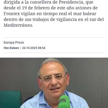
dirigida a la consellera de Presidencia, que
La rosa de los vientos
Caso
Extremadura
Virales
desde el 19 de febrero de este año aviones de
Gente viajera
Retornados
Galicia
Televisión
Frontex vigilan en tiempo real el mar balear
dentro de sus trabajos de vigilancia en el sur del
Como el perro y el gat
Equipo de investigaci
La Rioja
Elecciones
Mediterráneo.
Operación Viuda Negr
Navarra
País Vasco
Europa Press
Illes Balears
|
24.10.2025 08:54