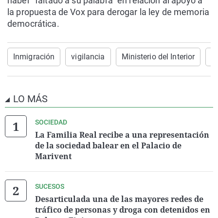
haber "faltado a su palabra" en relación al apoyo a
la propuesta de Vox para derogar la ley de memoria
democrática.
Inmigración
vigilancia
Ministerio del Interior
F
LO MÁS
SOCIEDAD
La Familia Real recibe a una representación
de la sociedad balear en el Palacio de
Marivent
SUCESOS
Desarticulada una de las mayores redes de
tráfico de personas y droga con detenidos en