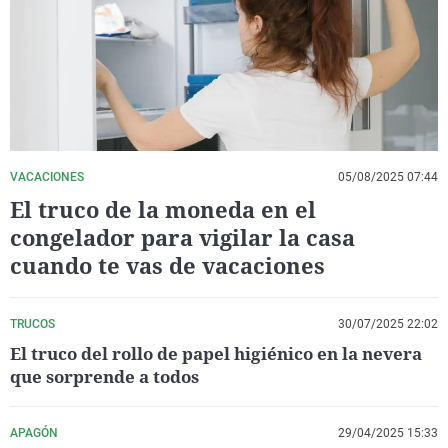
La rosa de los vientos
Caso
Extremadura
Virales
Gente viajera
Retornados
Galicia
Televisión
Como el perro y el gat
Equipo de investigaci
La Rioja
Elecciones
Operación Viuda Negr
Navarra
País Vasco
VACACIONES
05/08/2025 07:44
El truco de la moneda en el
congelador para vigilar la casa
cuando te vas de vacaciones
TRUCOS
30/07/2025 22:02
El truco del rollo de papel higiénico en la nevera
que sorprende a todos
APAGÓN
29/04/2025 15:33