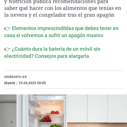
y Nutrición publica recomendaciones para
La rosa de los vientos
Caso
Extremadura
Virales
saber qué hacer con los alimentos que tenías en
la nevera y el congelador tras el gran apagón
Gente viajera
Retornados
Galicia
Televisión
Como el perro y el gat
Equipo de investigaci
La Rioja
Elecciones
👉
Elementos imprescindibles que debes tener en
Operación Viuda Negr
Navarra
casa si volvemos a sufrir un apagón masivo
País Vasco
👉
¿Cuánto dura la batería de un móvil sin
electricidad? Consejos para alargarla
ondacero.es
Madrid
|
29.04.2025 00:05