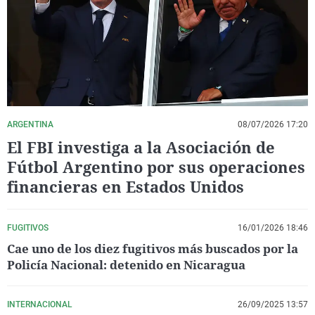
La rosa de los vientos
Caso
Extremadura
Virales
Gente viajera
Retornados
Galicia
Televisión
Como el perro y el gat
Equipo de investigaci
La Rioja
Elecciones
Operación Viuda Negr
Navarra
País Vasco
ARGENTINA
08/07/2026 17:20
El FBI investiga a la Asociación de
Fútbol Argentino por sus operaciones
financieras en Estados Unidos
FUGITIVOS
16/01/2026 18:46
Cae uno de los diez fugitivos más buscados por la
Policía Nacional: detenido en Nicaragua
INTERNACIONAL
26/09/2025 13:57