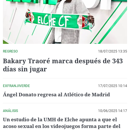
La rosa de los vientos
Caso
Extremadura
Virales
Gente viajera
Retornados
Galicia
Televisión
Como el perro y el gat
Equipo de investigaci
La Rioja
Elecciones
Operación Viuda Negr
Navarra
País Vasco
REGRESO
18/07/2025 13:35
Bakary Traoré marca después de 343
días sin jugar
EXFRANJIVERDE
17/07/2025 10:14
Ángel Donato regresa al Atlético de Madrid
ANÁLISIS
10/06/2025 14:17
Un estudio de la UMH de Elche apunta a que el
acoso sexual en los videojuegos forma parte del