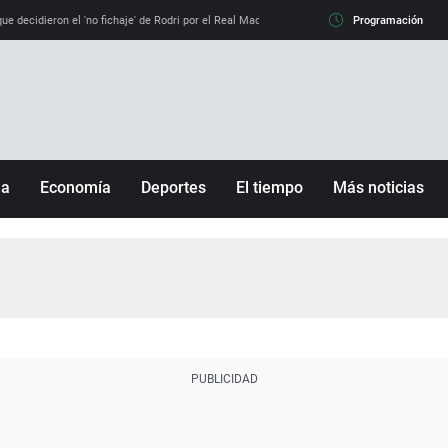
e decidieron el 'no fichaje' de Rodri por el Real Madrid y su 'sí' al Barça
Programación
La llamada de
ña
Economía
Deportes
El tiempo
Más noticias
Fútbol
Sociedad
Baloncesto
Mundo
Tenis
Salud
Motor
Cultura
Ciencia y Tecnología
adrid
Gastronomía
nciana
Medio ambiente