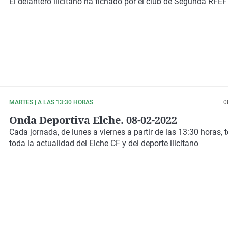
El
delantero ilicitano
ha fichado por el club de
Segunda RFEF
MARTES | A LAS 13:30 HORAS
0
Onda Deportiva Elche. 08-02-2022
Cada jornada
, de lunes a viernes a partir de las
13:30 horas
,
toda la
actualidad
del
Elche CF
y del
deporte ilicitano