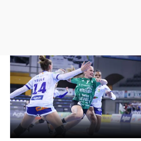
La rosa de los vientos
Caso
Extremadura
Gente viajera
Retornados
Galicia
Como el perro y el
Equipo de investigación
La Rioja
gato
Operación Viuda
Navarra
Negra
País Vasco