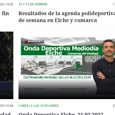
023 15:05
18 Y 19 DE FEBRERO
1
 fin
Resultados de la agenda polideportiva
de semana en Elche y comarca
022 16:46
LUNES | A LAS 13:30 HORAS
2
iudad
Onda Deportiva Elche. 21-02-2022