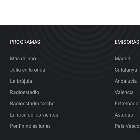
PROGRAMAS
EMISORAS
Más de uno
Madrid
Julia en la onda
Catalunya
La brújula
Andalucía
Radioestadio
Valencia
Radioestadio Noche
Extremadu
La rosa de los vientos
Asturias
Por fin no es lunes
País Vasco