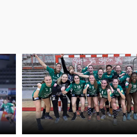
Virales
Televisión
Elecciones