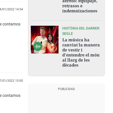
aéreos: equipaje,
retrasos e
4/01/2022 14:54
indemnizaciones
 te contamos
HISTÒRIA DEL DARRER
SEGLE
La música ha
canviat la manera
de vestir i
d'entendre el món
al llarg de les
dècades
7/01/2022 15:00
 te contamos