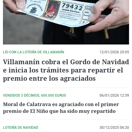
La rosa de los vientos
Caso
Extremadura
Virales
Gente viajera
Retornados
Galicia
Televisión
Como el perro y el gat
Equipo de investigaci
La Rioja
Elecciones
Operación Viuda Negr
Navarra
País Vasco
LÍO CON LA LOTERÍA DE VILLAMANÍN
12/01/2026 20:05
Villamanín cobra el Gordo de Navidad
e inicia los trámites para repartir el
premio entre los agraciados
VENDIDOS 3 DÉCIMOS, 600.000 EUROS
06/01/2026 12:39
Moral de Calatrava es agraciado con el primer
premio de El Niño que ha sido muy repartido
LOTERÍA DE NAVIDAD
30/12/2025 06:20