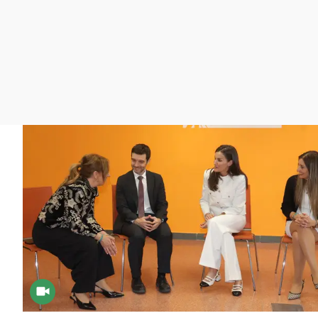
La rosa de los vientos
Caso
Extremadura
Gente viajera
Retornados
Galicia
Como el perro y el
Equipo de investigación
La Rioja
gato
Operación Viuda
Navarra
Negra
País Vasco