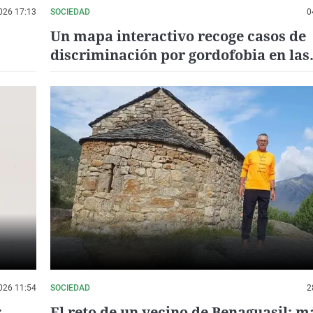
026 17:13
SOCIEDAD
0
Un mapa interactivo recoge casos de
discriminación por gordofobia en las
consultas médicas
026 11:54
SOCIEDAD
2
:
El reto de un vecino de Benaguasil: m