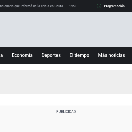
uncionaria que informó de la crisis en Ceuta
"No hay mafias, que no nos engañen": exper
Programación
ña
Economía
Deportes
El tiempo
Más noticias
Fútbol
Sociedad
Baloncesto
Mundo
Tenis
Salud
Motor
Cultura
Ciencia y Tecnología
adrid
Gastronomía
nciana
Medio ambiente