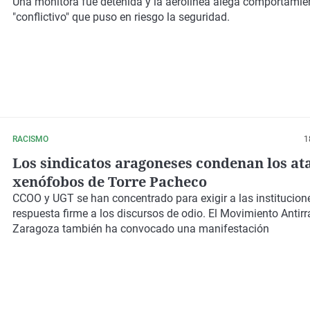
alega que fue por su comportamiento
Una monitora fue detenida y la aerolínea alega comportamie
"conflictivo" que puso en riesgo la seguridad.
RACISMO
1
Los sindicatos aragoneses condenan los at
xenófobos de Torre Pacheco
CCOO y UGT se han concentrado para exigir a las institucion
respuesta firme a los discursos de odio. El Movimiento Antirr
Zaragoza también ha convocado una manifestación