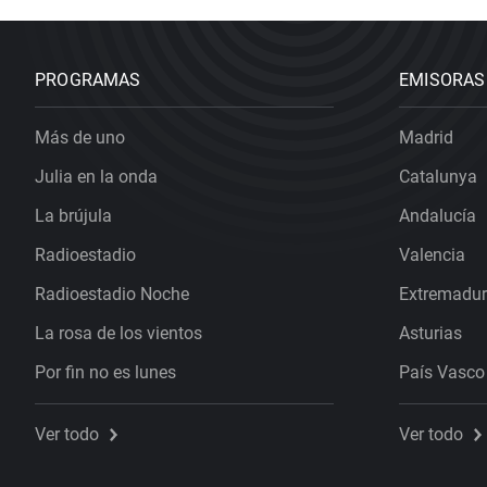
PROGRAMAS
EMISORAS
Más de uno
Madrid
Julia en la onda
Catalunya
La brújula
Andalucía
Radioestadio
Valencia
Radioestadio Noche
Extremadu
La rosa de los vientos
Asturias
Por fin no es lunes
País Vasco
Ver todo
Ver todo