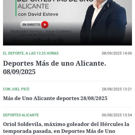
La rosa de los vientos
Caso
Extremadura
Virales
Gente viajera
Retornados
Galicia
Televisión
Como el perro y el gat
Equipo de investigaci
La Rioja
Elecciones
Operación Viuda Negr
Navarra
País Vasco
EL DEPORTE, A LAS 13:25 HORAS
08/09/2025 14:06
Deportes Más de uno Alicante.
08/09/2025
CON JOEL PICÓ
28/08/2025 13:21
Más de Uno Alicante deportes 28/08/2025
DEPORTES ALICANTE
06/08/2025 13:54
Oriol Soldevila, máximo goleador del Hércules la
temporada pasada, en Deportes Más de Uno