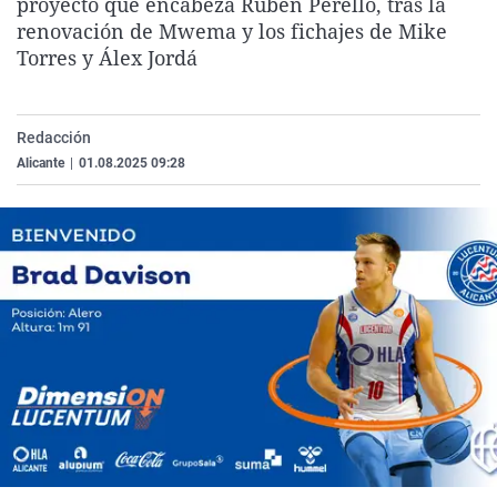
proyecto que encabeza Rubén Perelló, tras la
La rosa de los vientos
Caso
Extremadura
Virales
renovación de Mwema y los fichajes de Mike
Torres y Álex Jordá
Gente viajera
Retornados
Galicia
Televisión
Como el perro y el gat
Equipo de investigaci
La Rioja
Elecciones
Operación Viuda Negr
Navarra
Redacción
Alicante
|
01.08.2025 09:28
País Vasco