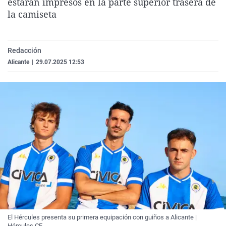
estarán impresos en la parte superior trasera de
La rosa de los vientos
Caso
Extremadura
Virales
la camiseta
Gente viajera
Retornados
Galicia
Televisión
Como el perro y el gat
Equipo de investigaci
La Rioja
Elecciones
Redacción
Operación Viuda Negr
Navarra
Alicante
|
29.07.2025 12:53
País Vasco
El Hércules presenta su primera equipación con guiños a Alicante |
Hércules CF