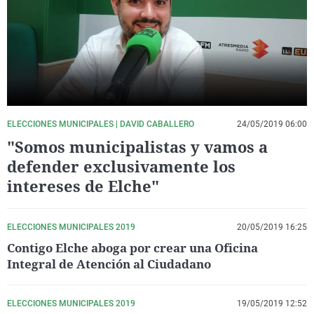
La rosa de los vientos
Caso
Extremadura
Virales
Gente viajera
Retornados
Galicia
Televisión
Como el perro y el gat
Equipo de investigaci
La Rioja
Elecciones
Operación Viuda Negr
Navarra
País Vasco
ELECCIONES MUNICIPALES | DAVID CABALLERO
24/05/2019 06:00
"Somos municipalistas y vamos a
defender exclusivamente los
intereses de Elche"
ELECCIONES MUNICIPALES 2019
20/05/2019 16:25
Contigo Elche aboga por crear una Oficina
Integral de Atención al Ciudadano
ELECCIONES MUNICIPALES 2019
19/05/2019 12:52