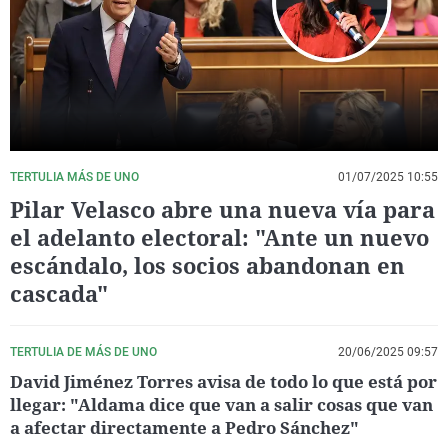
La rosa de los vientos
Caso
Extremadura
Virales
Gente viajera
Retornados
Galicia
Televisión
Como el perro y el gat
Equipo de investigaci
La Rioja
Elecciones
Operación Viuda Negr
Navarra
País Vasco
TERTULIA MÁS DE UNO
01/07/2025 10:55
Pilar Velasco abre una nueva vía para
el adelanto electoral: "Ante un nuevo
escándalo, los socios abandonan en
cascada"
TERTULIA DE MÁS DE UNO
20/06/2025 09:57
David Jiménez Torres avisa de todo lo que está por
llegar: "Aldama dice que van a salir cosas que van
a afectar directamente a Pedro Sánchez"