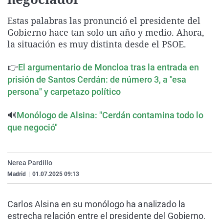
La rosa de los vientos
Caso
Extremadura
Virales
Estas palabras las pronunció el presidente del
Gente viajera
Retornados
Galicia
Televisión
Gobierno hace tan solo un año y medio. Ahora,
Como el perro y el gat
Equipo de investigaci
La Rioja
Elecciones
la situación es muy distinta desde el PSOE.
Operación Viuda Negr
Navarra
👉
El argumentario de Moncloa tras la entrada en
País Vasco
prisión de Santos Cerdán: de número 3, a "esa
persona" y carpetazo político
🔊
Monólogo de Alsina: "Cerdán contamina todo lo
que negoció"
Nerea Pardillo
Madrid
|
01.07.2025 09:13
Carlos Alsina en su monólogo ha analizado la
estrecha relación entre el presidente del Gobierno,