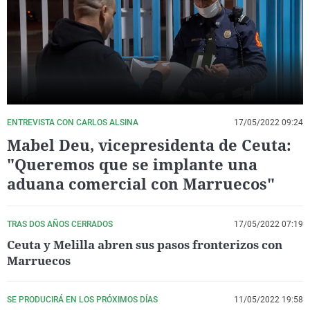
La rosa de los vientos
Caso
Extremadura
Virales
Gente viajera
Retornados
Galicia
Televisión
Como el perro y el gat
Equipo de investigaci
La Rioja
Elecciones
Operación Viuda Negr
Navarra
País Vasco
ENTREVISTA CON CARLOS ALSINA
17/05/2022 09:24
Mabel Deu, vicepresidenta de Ceuta:
"Queremos que se implante una
aduana comercial con Marruecos"
TRAS DOS AÑOS CERRADOS
17/05/2022 07:19
Ceuta y Melilla abren sus pasos fronterizos con
Marruecos
SE PRODUCIRÁ EN LOS PRÓXIMOS DÍAS
11/05/2022 19:58