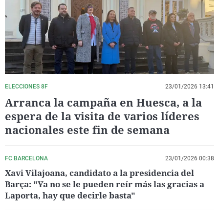
La rosa de los vientos
Caso
Extremadura
Virales
Gente viajera
Retornados
Galicia
Televisión
Como el perro y el gat
Equipo de investigaci
La Rioja
Elecciones
Operación Viuda Negr
Navarra
País Vasco
ELECCIONES 8F
23/01/2026 13:41
Arranca la campaña en Huesca, a la
espera de la visita de varios líderes
nacionales este fin de semana
FC BARCELONA
23/01/2026 00:38
Xavi Vilajoana, candidato a la presidencia del
Barça: "Ya no se le pueden reír más las gracias a
Laporta, hay que decirle basta"