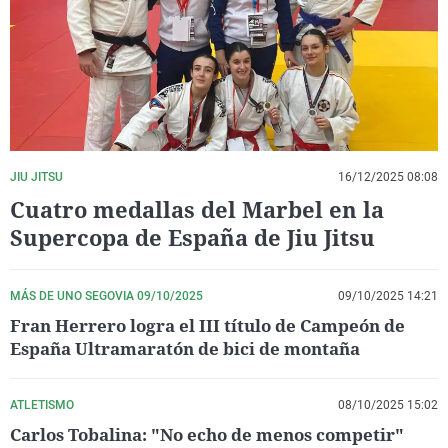
La rosa de los vientos
Caso
Extremadura
Virales
Gente viajera
Retornados
Galicia
Televisión
Como el perro y el gat
Equipo de investigaci
La Rioja
Elecciones
Operación Viuda Negr
Navarra
País Vasco
JIU JITSU
16/12/2025 08:08
Cuatro medallas del Marbel en la
Supercopa de España de Jiu Jitsu
MÁS DE UNO SEGOVIA 09/10/2025
09/10/2025 14:21
Fran Herrero logra el III título de Campeón de
España Ultramaratón de bici de montaña
ATLETISMO
08/10/2025 15:02
Carlos Tobalina: "No echo de menos competir"