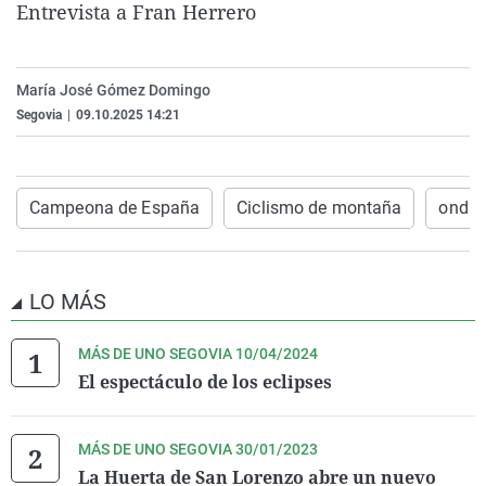
Entrevista a Fran Herrero
La rosa de los vientos
Caso
Extremadura
Virales
Gente viajera
Retornados
Galicia
Televisión
María José Gómez Domingo
Como el perro y el gat
Equipo de investigaci
La Rioja
Elecciones
Segovia
|
09.10.2025 14:21
Operación Viuda Negr
Navarra
País Vasco
Campeona de España
Ciclismo de montaña
onda 
LO MÁS
MÁS DE UNO SEGOVIA 10/04/2024
El espectáculo de los eclipses
MÁS DE UNO SEGOVIA 30/01/2023
La Huerta de San Lorenzo abre un nuevo