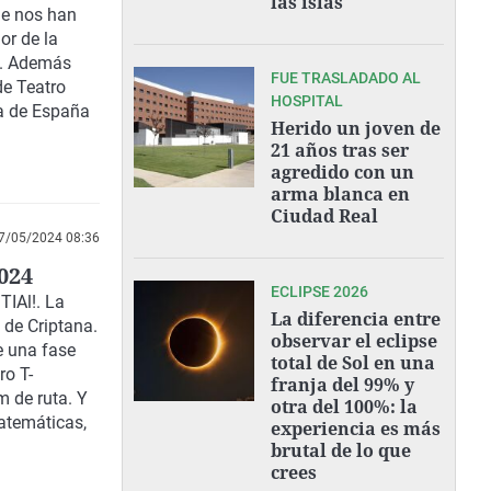
las islas"
ue nos han
or de la
a. Además
FUE TRASLADADO AL
de Teatro
HOSPITAL
a de España
Herido un joven de
21 años tras ser
agredido con un
arma blanca en
Ciudad Real
7/05/2024 08:36
024
ECLIPSE 2026
TIAl!. La
La diferencia entre
 de Criptana.
observar el eclipse
e una fase
total de Sol en una
ro T-
franja del 99% y
 de ruta. Y
otra del 100%: la
atemáticas,
experiencia es más
brutal de lo que
crees