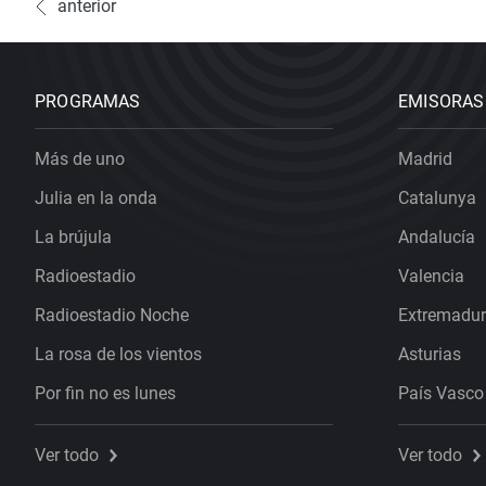
anterior
PROGRAMAS
EMISORAS
Más de uno
Madrid
Julia en la onda
Catalunya
La brújula
Andalucía
Radioestadio
Valencia
Radioestadio Noche
Extremadu
La rosa de los vientos
Asturias
Por fin no es lunes
País Vasco
Ver todo
Ver todo