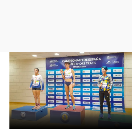
La rosa de los vientos
Caso
Extremadura
Gente viajera
Retornados
Galicia
Como el perro y el
Equipo de investigación
La Rioja
gato
Operación Viuda
Navarra
Negra
País Vasco