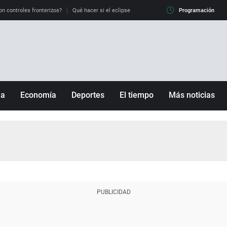
on controles fronterizos?
Qué hacer si el eclipse me pilla conduciendo
Programación
Qué tiempo 
ña
Economía
Deportes
El tiempo
Más noticias
Fútbol
Sociedad
Baloncesto
Mundo
Tenis
Salud
Motor
Cultura
Ciencia y Tecnología
adrid
Gastronomía
nciana
Medio ambiente