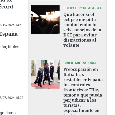
écord
ECLIPSE 12 DE AGOSTO
Qué hacer si el
eclipse me pilla
conduciendo: los
8/10/2024 13:42
seis consejos de la
 España
DGT para evitar
distracciones al
volante
ña, títulos
CRISIS MIGRATORIA
Preocupación en
Italia tras
restablecer España
los controles
fronterizos: "Hay
temor a que pueda
7/07/2024 15:27
perjudicar a los
turistas,
especialmente en
tagonismo