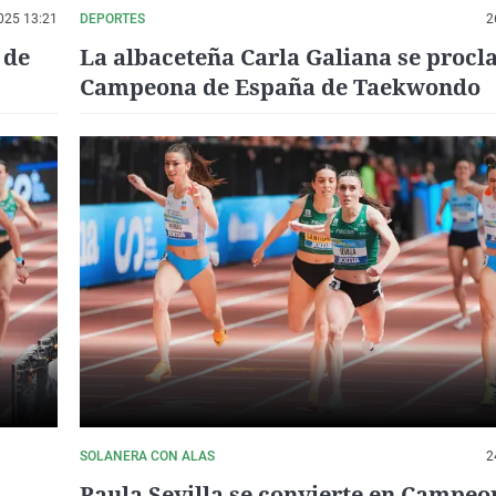
025 13:21
DEPORTES
2
 de
La albaceteña Carla Galiana se proc
Campeona de España de Taekwondo
SOLANERA CON ALAS
2
Paula Sevilla se convierte en Campeo