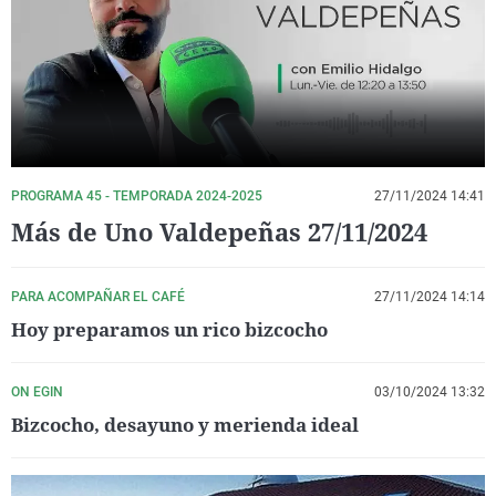
La rosa de los vientos
Caso
Extremadura
Virales
Gente viajera
Retornados
Galicia
Televisión
Como el perro y el gat
Equipo de investigaci
La Rioja
Elecciones
Operación Viuda Negr
Navarra
País Vasco
PROGRAMA 45 - TEMPORADA 2024-2025
27/11/2024 14:41
Más de Uno Valdepeñas 27/11/2024
PARA ACOMPAÑAR EL CAFÉ
27/11/2024 14:14
Hoy preparamos un rico bizcocho
ON EGIN
03/10/2024 13:32
Bizcocho, desayuno y merienda ideal