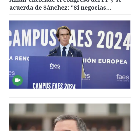
acuerda de Sánchez: "Si negocias
presupuestos en prisión no te extrañe ac
en la cárcel"