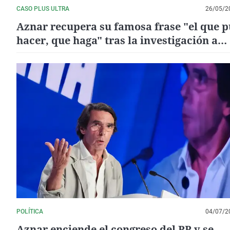
CASO PLUS ULTRA
26/05/2
Aznar recupera su famosa frase "el que 
hacer, que haga" tras la investigación a
Zapatero: "Cobra más sentido que nunca"
POLÍTICA
04/07/2
Aznar enciende el congreso del PP y se