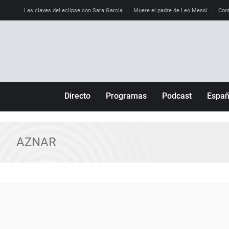
Las claves del eclipse con Sara García
Muere el padre de Leo Messi
Cont
Directo
Programas
Podcast
Espa
Más de uno
Los Perseguidos
Andalucía
Por fin
Malas decisiones
Aragón
AZNAR
Julia en la onda
Expedientes del más allá
Baleares
La brújula
El viaje del Guernica
Cantabria
Radioestadio
Invisibles
Cataluña
Radioestadio noche
Prohibido morirse
Comunidad de M
El colegio invisible
Esto no ha pasado
Comunitat Vale