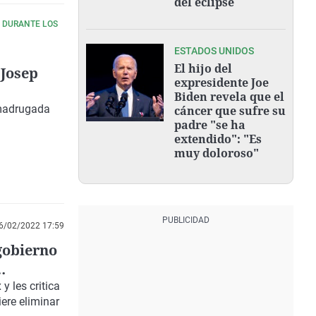
del eclipse
A DURANTE LOS
ESTADOS UNIDOS
El hijo del
 Josep
expresidente Joe
Biden revela que el
 madrugada
cáncer que sufre su
padre "se ha
extendido": "Es
muy doloroso"
6/02/2022 17:59
gobierno
y les critica
iere eliminar