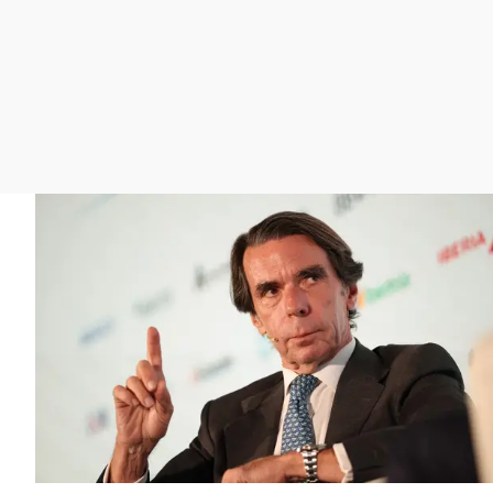
La rosa de los vientos
Caso
Extremadura
Gente viajera
Retornados
Galicia
Como el perro y el
Equipo de investigación
La Rioja
gato
Operación Viuda
Navarra
Negra
País Vasco