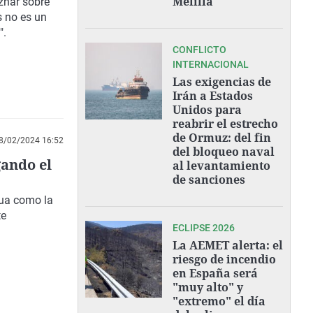
Melilla"
Aznar sobre
s no es un
".
CONFLICTO
INTERNACIONAL
Las exigencias de
Irán a Estados
Unidos para
reabrir el estrecho
de Ormuz: del fin
8/02/2024 16:52
del bloqueo naval
gando el
al levantamiento
de sanciones
gua
como la
te
ECLIPSE 2026
La AEMET alerta: el
riesgo de incendio
en España será
"muy alto" y
"extremo" el día