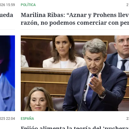
026 15:59
POLÍTICA
2
pueda
Marilina Ribas: “Aznar y Prohens lle
razón, no podemos comerciar con per
aceptar chantajes políticos”
025 22:04
ESPAÑA
2
Feijóo alimenta la teoría del 'puchera