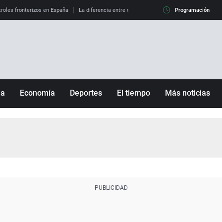
roles fronterizos en España
La diferencia entre observar el eclipse al 99% y al 100%
Programación
ña
Economía
Deportes
El tiempo
Más noticias
Fútbol
Sociedad
Baloncesto
Mundo
Tenis
Salud
Motor
Cultura
Ciencia y Tecnología
adrid
Gastronomía
nciana
Medio ambiente