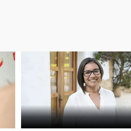
Virales
Televisión
Elecciones