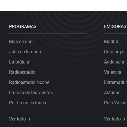
PROGRAMAS
EMISORAS
Más de uno
Madrid
Julia en la onda
Catalunya
La brújula
Andalucía
Radioestadio
Valencia
Radioestadio Noche
Extremadu
La rosa de los vientos
Asturias
Por fin no es lunes
País Vasco
Ver todo
Ver todo