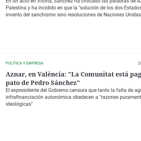
En un acto en Vitoria, Sánchez ha criticado las palabras de 
Palestina y ha incidido en que la "solución de los dos Estado
invento del sanchismo sino resoluciones de Naciones Unidas
POLÍTICA Y EMPRESA
2
Aznar, en València: "La Comunitat está pa
pato de Pedro Sánchez"
El expresidente del Gobierno censura que tanto la
falta de a
infrafinanciación autonómica
obedecen a
"razones puramen
ideológicas"