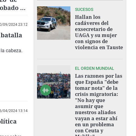
robado en
SUCESOS
?"
Hallan los
cadáveres del
0/09/2024 23:12
exsecretario de
 batalla
UAGA y su mujer
con signos de
violencia en Tauste
 la cabeza.
EL ORDEN MUNDIAL
Las razones por las
que España "debe
tomar nota" de la
crisis migratoria:
"No hay que
asumir que
6/04/2024 13:14
nuestros aliados
vayan a estar ahí
lítica
en un problema
con Ceuta y