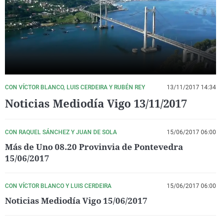
La rosa de los vientos
Caso
Extremadura
Virales
Gente viajera
Retornados
Galicia
Televisión
Como el perro y el gat
Equipo de investigaci
La Rioja
Elecciones
Operación Viuda Negr
Navarra
País Vasco
CON VÍCTOR BLANCO, LUIS CERDEIRA Y RUBÉN REY
13/11/2017 14:34
Noticias Mediodía Vigo 13/11/2017
CON RAQUEL SÁNCHEZ Y JUAN DE SOLA
15/06/2017 06:00
Más de Uno 08.20 Provinvia de Pontevedra
15/06/2017
CON VÍCTOR BLANCO Y LUIS CERDEIRA
15/06/2017 06:00
Noticias Mediodía Vigo 15/06/2017