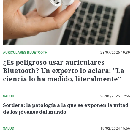
La rosa de los vientos
Caso
Extremadura
Virales
Gente viajera
Retornados
Galicia
Televisión
Como el perro y el gat
Equipo de investigaci
La Rioja
Elecciones
Operación Viuda Negr
Navarra
País Vasco
AURICULARES BLUETOOTH
28/07/2026 19:39
¿Es peligroso usar auriculares
Bluetooth? Un experto lo aclara: "La
ciencia lo ha medido, literalmente"
SALUD
26/05/2025 17:55
Sordera: la patología a la que se exponen la mitad
de los jóvenes del mundo
SALUD
19/02/2024 15:56