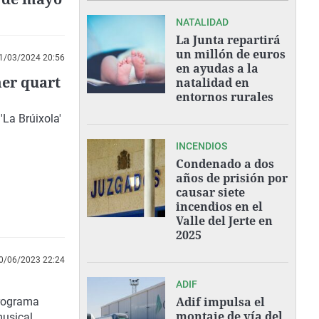
NATALIDAD
La Junta repartirá
un millón de euros
1/03/2024 20:56
en ayudas a la
mer quart
natalidad en
entornos rurales
 'La Brúixola'
INCENDIOS
Condenado a dos
años de prisión por
causar siete
incendios en el
Valle del Jerte en
2025
0/06/2023 22:24
ADIF
Adif impulsa el
programa
montaje de vía del
musical.