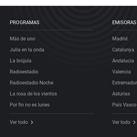
PROGRAMAS
EMISORAS
Más de uno
Madrid
Julia en la onda
Catalunya
La brújula
Andalucía
Radioestadio
Valencia
Radioestadio Noche
Extremadu
La rosa de los vientos
Asturias
Por fin no es lunes
País Vasco
Ver todo
Ver todo