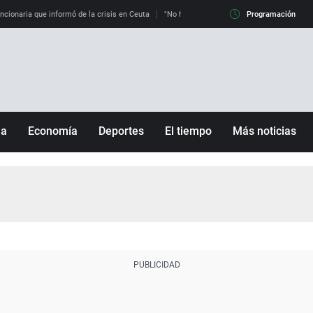
uncionaria que informó de la crisis en Ceuta
"No hay mafias, que no nos engañen": exper
Programación
ña
Economía
Deportes
El tiempo
Más noticias
Fútbol
Sociedad
Baloncesto
Mundo
Tenis
Salud
Motor
Cultura
Ciencia y Tecnología
adrid
Gastronomía
nciana
Medio ambiente