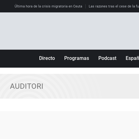
Última hora de la crisis migratoria en Ceuta
Las razones tras el cese de la f
Directo
Programas
Podcast
Espa
Más de uno
Los Perseguidos
Andalucía
Por fin
Malas decisiones
Aragón
AUDITORI
Julia en la onda
Expedientes del más allá
Baleares
La brújula
El viaje del Guernica
Cantabria
Radioestadio
Invisibles
Cataluña
Radioestadio noche
Prohibido morirse
Comunidad de M
El colegio invisible
Esto no ha pasado
Comunitat Vale