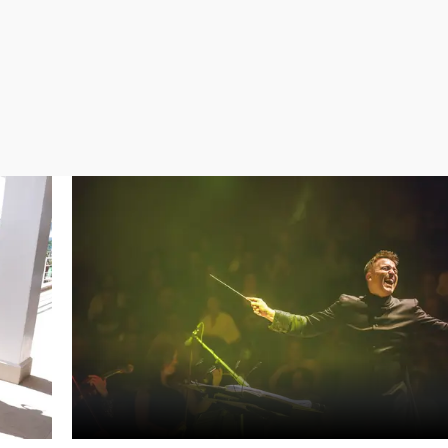
Virales
Televisión
Elecciones