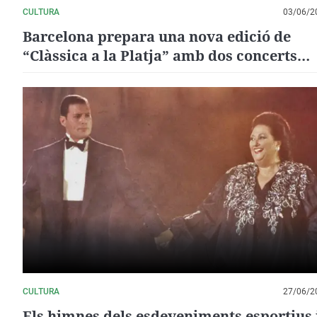
CULTURA
03/06/2
Barcelona prepara una nova edició de
“Clàssica a la Platja” amb dos concerts
multitudinaris a Sant Sebastià
CULTURA
27/06/2
Els himnes dels esdeveniments esportius 