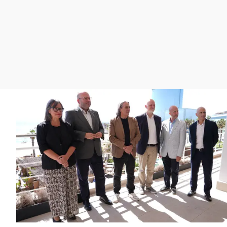
La rosa de los vientos
Caso
Extremadura
Gente viajera
Retornados
Galicia
Como el perro y el
Equipo de investigación
La Rioja
gato
Operación Viuda
Navarra
Negra
País Vasco