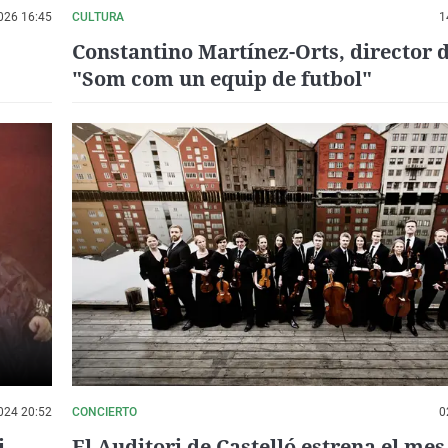
026 16:45
CULTURA
1
Constantino Martínez-Orts, director d
"Som com un equip de futbol"
024 20:52
CONCIERTO
0
i
El Auditori de Castelló estrena el me