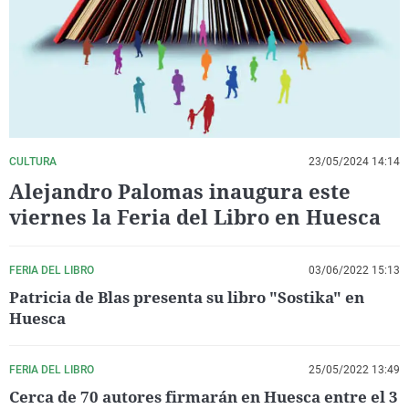
La rosa de los vientos
Caso
Extremadura
Virales
Gente viajera
Retornados
Galicia
Televisión
Como el perro y el gat
Equipo de investigaci
La Rioja
Elecciones
Operación Viuda Negr
Navarra
País Vasco
CULTURA
23/05/2024 14:14
Alejandro Palomas inaugura este
viernes la Feria del Libro en Huesca
FERIA DEL LIBRO
03/06/2022 15:13
Patricia de Blas presenta su libro "Sostika" en
Huesca
FERIA DEL LIBRO
25/05/2022 13:49
Cerca de 70 autores firmarán en Huesca entre el 3