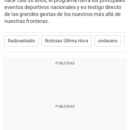
hace casi 30 años, el programa narra los principales
eventos deportivos nacionales y es testigo directo
de las grandes gestas de los nuestros más allá de
nuestras fronteras.
Radioestadio
Noticias Última Hora
ondacero
p