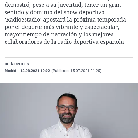
demostró, pese a su juventud, tener un gran
La rosa de los vientos
Caso
Extremadura
Virales
sentido y dominio del show deportivo.
Gente viajera
Retornados
Galicia
Televisión
‘Radioestadio’ apostará la próxima temporada
por el deporte más vibrante y espectacular,
Como el perro y el gat
Equipo de investigaci
La Rioja
Elecciones
mayor tiempo de narración y los mejores
Operación Viuda Negr
Navarra
colaboradores de la radio deportiva española
País Vasco
ondacero.es
Madrid
|
12.08.2021 10:02
(Publicado 15.07.2021 21:25)