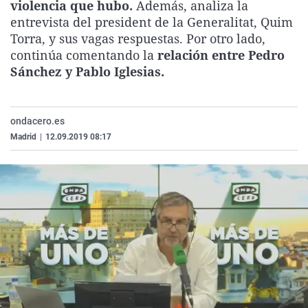
violencia que hubo.
Además, analiza la
La rosa de los vientos
Caso
Extremadura
Virales
entrevista del president de la Generalitat, Quim
Gente viajera
Retornados
Galicia
Televisión
Torra, y sus vagas respuestas. Por otro lado,
continúa comentando la
relación entre Pedro
Como el perro y el gat
Equipo de investigaci
La Rioja
Elecciones
Sánchez y Pablo Iglesias.
Operación Viuda Negr
Navarra
País Vasco
ondacero.es
Madrid
|
12.09.2019 08:17