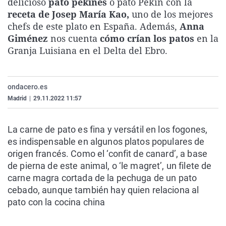
delicioso
pato pekinés
o pato Pekín con la
La rosa de los vientos
Caso
Extremadura
Virales
receta de Josep María Kao,
uno de los mejores
chefs de este plato en España. Además,
Anna
Gente viajera
Retornados
Galicia
Televisión
Giménez
nos cuenta
cómo crían los patos
en la
Como el perro y el gat
Equipo de investigaci
La Rioja
Elecciones
Granja Luisiana en el Delta del Ebro.
Operación Viuda Negr
Navarra
País Vasco
ondacero.es
Madrid
|
29.11.2022 11:57
La carne de pato es fina y versátil en los fogones,
es indispensable en algunos platos populares de
origen francés. Como el ‘confit de canard’, a base
de pierna de este animal, o ‘le magret’, un filete de
carne magra cortada de la pechuga de un pato
cebado, aunque también hay quien relaciona al
pato con la cocina china