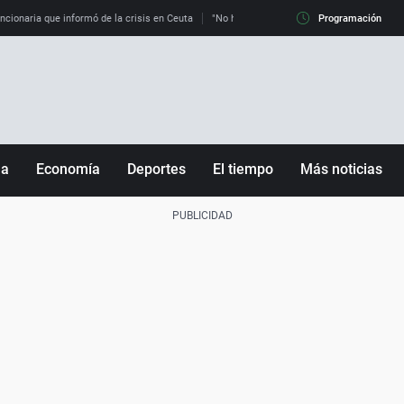
uncionaria que informó de la crisis en Ceuta
"No hay mafias, que no nos engañen": exper
Programación
ña
Economía
Deportes
El tiempo
Más noticias
Fútbol
Sociedad
Baloncesto
Mundo
Tenis
Salud
Motor
Cultura
Ciencia y Tecnología
adrid
Gastronomía
nciana
Medio ambiente