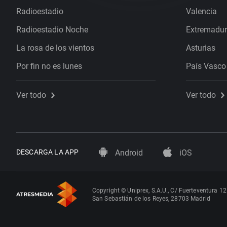
Radioestadio
Valencia
Radioestadio Noche
Extremadu
La rosa de los vientos
Asturias
Por fin no es lunes
País Vasco
Ver todo
Ver todo
DESCARGA LA APP
Android
iOS
Copyright © Uniprex, S.A.U., C/ Fuerteventura 12
San Sebastián de los Reyes, 28703 Madrid