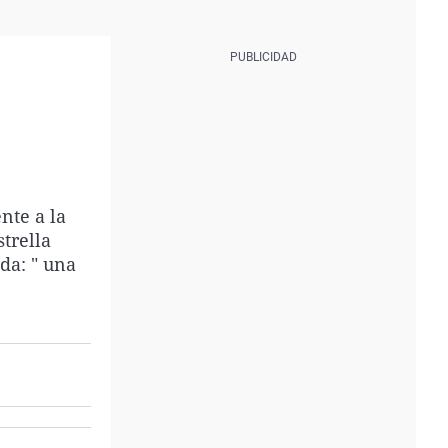
nte a la
trella
da: " una