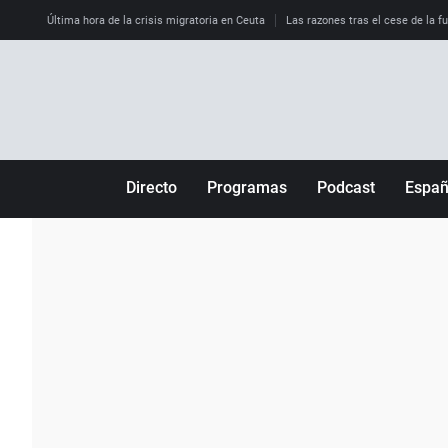
Última hora de la crisis migratoria en Ceuta
Las razones tras el cese de la f
Directo
Programas
Podcast
Espa
Más de uno
Los Perseguidos
Andalucía
Por fin
Malas decisiones
Aragón
Julia en la onda
Expedientes del más allá
Baleares
La brújula
El viaje del Guernica
Cantabria
Radioestadio
Invisibles
Cataluña
Radioestadio noche
Prohibido morirse
Comunidad de M
El colegio invisible
Esto no ha pasado
Comunitat Vale