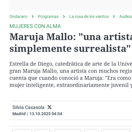
La rosa de los vientos
Caso
Extremadura
Gente viajera
Retornados
Galicia
Ondacero
Programas
La rosa de los vientos
Audios
Como el perro y el
Equipo de investigación
La Rioja
MUJERES CON ALMA
gato
Maruja Mallo: "una artis
Operación Viuda
Navarra
Negra
País Vasco
simplemente surrealista"
Estrella de Diego, catedrática de arte de la Un
gran Maruja Mallo, una artista con muchos regis
cuenta que cuando conoció a Maruja: "Era como to
mujer inteligente, extraordinariamente juvenil
Silvia Casasola
Madrid
|
13.10.2025 04:54